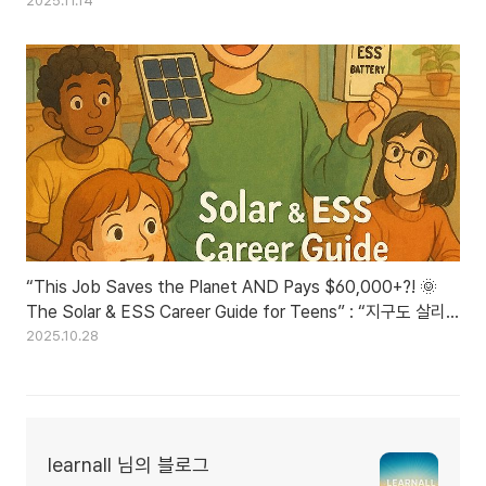
진짜 칩 구조”
2025.11.14
“This Job Saves the Planet AND Pays $60,000+?! 🌞
The Solar & ESS Career Guide for Teens” : “지구도 살리
고 연봉 6천도 간다?! 🌞 중학생·고등학생을 위한 태양광 & ESS
2025.10.28
미래직업 풀가이드”
learnall 님의 블로그