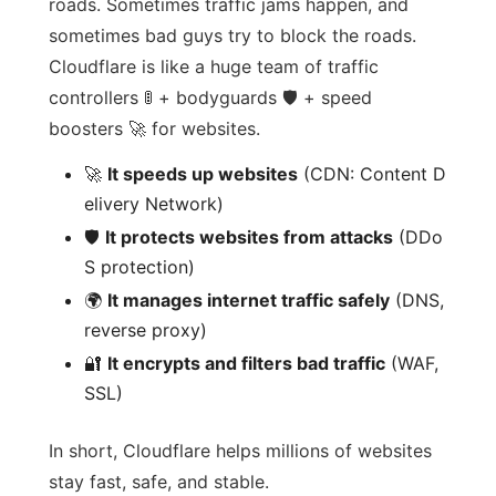
roads. Sometimes traffic jams happen, and
sometimes bad guys try to block the roads.
Cloudflare is like a huge team of traffic
controllers 🚦 + bodyguards 🛡️ + speed
boosters 🚀 for websites.
🚀
It speeds up websites
(CDN: Content D
elivery Network)
🛡️
It protects websites from attacks
(DDo
S protection)
🌍
It manages internet traffic safely
(DNS,
reverse proxy)
🔐
It encrypts and filters bad traffic
(WAF,
SSL)
In short, Cloudflare helps millions of websites
stay fast, safe, and stable.