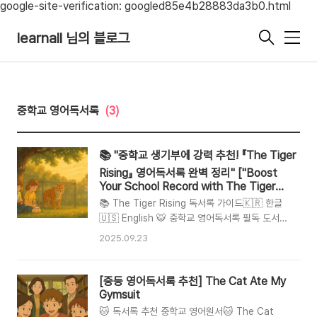
google-site-verification: googled85e4b28883da3b0.html
learnall 님의 블로그
메
뉴
중학교 영어독서록
(3)
📚 "중학교 생기부에 강력 추천! 『The Tiger
Rising』 영어독서록 완벽 정리" ["Boost
Your School Record with The Tiger
Rising – A Complete Book Report
📚 The Tiger Rising 독서록 가이드🇰🇷 한글
Guide"]
🇺🇸 English 🐯 중학교 영어독서록 필독 도서:
The Tiger Rising📖 책 제목 👩‍💻 작가 소개 📚
2025.09.23
다른 작품 🧵 줄거리 👥 등장인물 ✨ 인상 문장
📝 어휘 10 📘 문법 3 🌟 독서록 팁📖 1) 책 제목
The Tiger Rising (한국 번역: 호랑이를 안고 걷
[중등 영어독서록 추천] The Cat Ate My
는 아이)👩‍💻 2) 작가 소개케이트 디카밀로(Kate
Gymsuit
DiCamillo)는 미국의 대표적 아동문학가로, 희망·
🐱 독서록 추천 중학교 영어원서🐱 The Cat