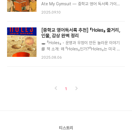
용기·우정의 가치를 따뜻하게 그려내는 작품으로
Ate My Gymsuit — 중학교 영어 독서록 가이드
유명합니다. The Tale of Despereaux로 뉴베
Paula Danziger | 청소년 성장·자존감·학교생활
2025.09.10
리 메달, Because of Winn-Dixie로 뉴베리 아
한국어 English📘 책 소개『The Cat Ate My
너를 받는 등 수상 경력이 풍부합니다.📚 3) 작가
Gymsuit』은 1974년에 출간된 미국 청소년 소설
의 다른 대표..
로, 주인공 Marcy Lewis가 새로운 영어 선생님
[중학교 영어독서록 추천] 『Holes』 줄거리,
Ms. Finney를 만나 자존감을 회복하고 자신의 목
인물, 감상 완벽 정리
소리를 찾아가는 성장 이야기를 담고 있습니다. 문
🕳️ 『Holes』 - 운명과 우정이 만든 놀라운 이야기
장이 비교적 쉽고 주제가 공감적이라 중학교 영어
📘 책 소개: 왜 『Holes』인가?『Holes』는 미국 작
독서록 과제로 적합합니다.👩‍🏫 저자 소개:
가 루이스 새커(Louis Sachar)가 1998년에 출
2025.08.06
Paula DanzigerPaula Danziger (1944–
간한 청소년 소설입니다.출간 이후 큰 사랑을 받아
2004)는 유머러스하면서도 현실적인 시각으로
**뉴베리 상(Newbery Medal)**과 National
청소년의 불안, 가족 갈등, 학교생활을 그려낸 미
Book Award를 수상했고, 이후 영화로도 제작되
국 청소년 문학의 대표..
었습니다.한국 중학교 영어독서록 필독서로 자주
선정되는 이유는 다음과 같습니다:영어 수준이 중
1
학생에게 적당하며흥미로운 스토리와 구조, 그리
고우정, 가족, 정의라는 보편적이고 감동적인 주제
를 담고 있기 때문입니다.이 책은 불운한 소년의
이야기로 시작되지만, 과거와 현재가 얽히고설킨
서사를 따라가다 보면 우리가 믿는 ‘운명’에 대해
다시 생각해보게 됩니다.📚 줄거리 요약..
티스토리