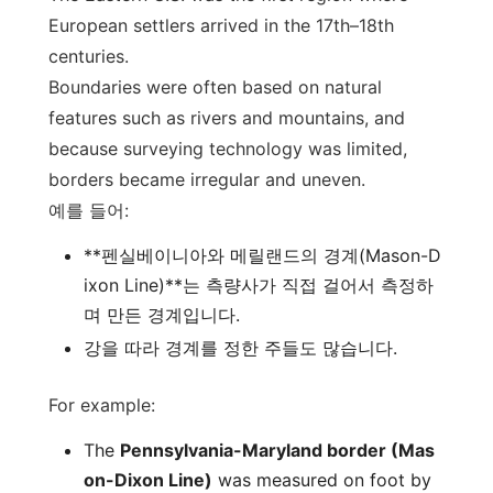
European settlers arrived in the 17th–18th
centuries.
Boundaries were often based on natural
features such as rivers and mountains, and
because surveying technology was limited,
borders became irregular and uneven.
예를 들어:
**펜실베이니아와 메릴랜드의 경계(Mason-D
ixon Line)**는 측량사가 직접 걸어서 측정하
며 만든 경계입니다.
강을 따라 경계를 정한 주들도 많습니다.
For example:
The
Pennsylvania-Maryland border (Mas
on-Dixon Line)
was measured on foot by