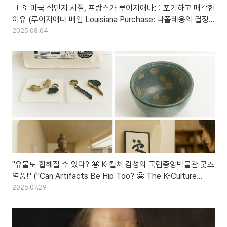
🇺🇸 미국 식민지 시절, 프랑스가 루이지애나를 포기하고 매각한
이유 (루이지애나 매입 Louisiana Purchase: 나폴레옹의 결정
과 미국 영토 확장 배경)
2025.08.04
"유물도 힙해질 수 있다? 🤩 K-컬처 감성의 국립중앙박물관 굿즈
열풍!" ("Can Artifacts Be Hip Too? 🤩 The K-Culture
Vibes Behind the National Museum of Korea's Hot
2025.07.29
Merch Craze!")