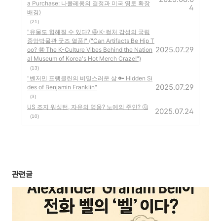
a Purchase: 나폴레옹의 결정과 미국 영토 확장
4
배경)
(21)
"유물도 힙해질 수 있다? 🤩 K-컬처 감성의 국립
중앙박물관 굿즈 열풍!" ("Can Artifacts Be Hip T
2025.07.29
oo? 🤩 The K-Culture Vibes Behind the Nation
al Museum of Korea's Hot Merch Craze!")
(13)
"벤저민 프랭클린의 비밀스러운 삶 🔑 Hidden Si
2025.07.29
des of Benjamin Franklin"
(3)
US 조지 워싱턴, 자유의 영웅? 노예의 주인? 🤔
2025.07.24
(10)
관련글