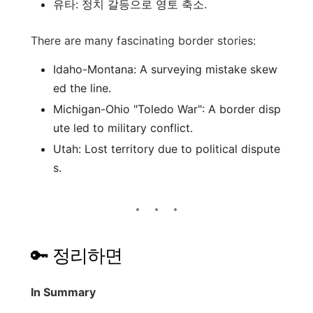
유타: 정치 갈등으로 영토 축소.
There are many fascinating border stories:
Idaho-Montana: A surveying mistake skew
ed the line.
Michigan-Ohio "Toledo War": A border disp
ute led to military conflict.
Utah: Lost territory due to political dispute
s.
🔑 정리하면
In Summary