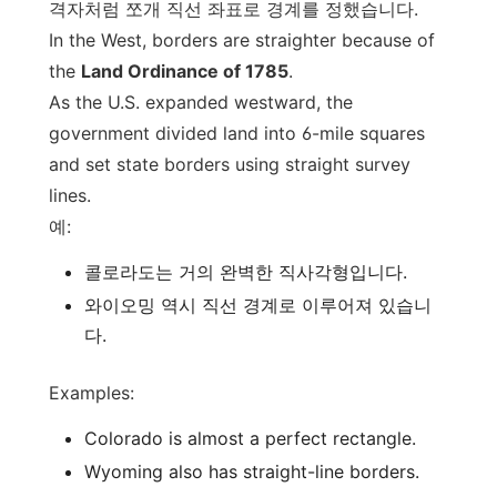
격자처럼 쪼개 직선 좌표로 경계를 정했습니다.
In the West, borders are straighter because of
the
Land Ordinance of 1785
.
As the U.S. expanded westward, the
government divided land into 6-mile squares
and set state borders using straight survey
lines.
예:
콜로라도는 거의 완벽한 직사각형입니다.
와이오밍 역시 직선 경계로 이루어져 있습니
다.
Examples:
Colorado is almost a perfect rectangle.
Wyoming also has straight-line borders.