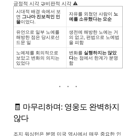
긍정적 시각 🤝비판적 시각 ⚠️
시대적 배경 속에서 보
자유를 외쳤던 사람이
노
면
그나마 진보적인 인
예를 소유했다는 모순
물
이었다.
유언으로 일부 노예를
생전에 해방한 노예는 거
해방한 점은 당시로선
의 없고, 편법으로 노예법
드문 일
을 피함
노예제를 회의적으로
변화를
실행하지는 않았
보았고 변화의 의지는
다
는 점에서 한계가 분명
있었다
함
🧾 마무리하며: 영웅도 완벽하지
않다
조지 워싱턴은 분명 미국 역사에서 매우 중요한 인