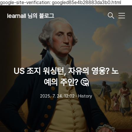
google-site-verification: googled85e4b28883da3b0.html
learnall 님의 블로그
메
뉴
US 조지 워싱턴, 자유의 영웅? 노
예의 주인? 🤔
2025. 7. 24. 12:02
ㆍ
History