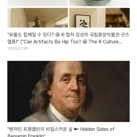
"유물도 힙해질 수 있다? 🤩 K-컬처 감성의 국립중앙박물관 굿즈
열풍!" ("Can Artifacts Be Hip Too? 🤩 The K-Culture
Vibes Behind the National Museum of Korea's Hot
2025.07.29
Merch Craze!")
"벤저민 프랭클린의 비밀스러운 삶 🔑 Hidden Sides of
Benjamin Franklin"