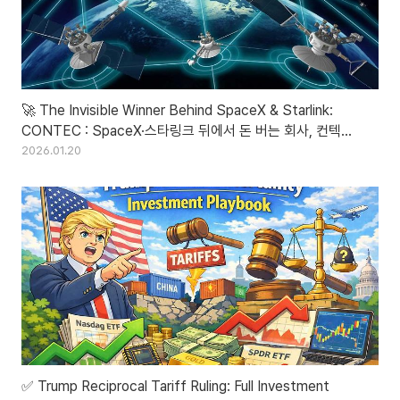
🚀 The Invisible Winner Behind SpaceX & Starlink:
CONTEC : SpaceX·스타링크 뒤에서 돈 버는 회사, 컨텍
(CONTEC)
2026.01.20
✅ Trump Reciprocal Tariff Ruling: Full Investment