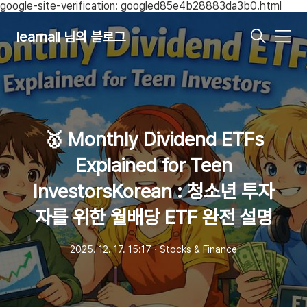
google-site-verification: googled85e4b28883da3b0.html
learnall 님의 블로그
메
뉴
🥇 Monthly Dividend ETFs
Explained for Teen
InvestorsKorean : 청소년 투자
자를 위한 월배당 ETF 완전 설명
2025. 12. 17. 15:17
ㆍ
Stocks & Finance