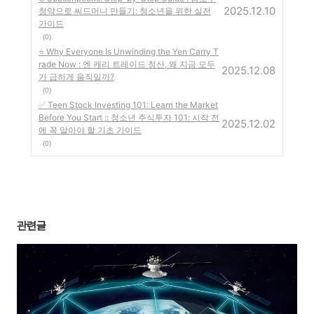
2025.12.10
청약으로 씨드머니 만들기: 청소년을 위한 실전
가이드
(0)
⭐ Why Everyone Is Unwinding the Yen Carry T
rade Now : 엔 캐리 트레이드 청산, 왜 지금 모두
2025.12.08
가 급하게 움직일까?
(0)
✅ Teen Stock Investing 101: Learn the Market
Before You Start :: 청소년 주식투자 101: 시작 전
2025.12.02
에 꼭 알아야 할 기초 가이드
(0)
관련글