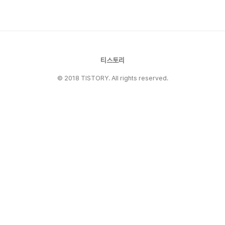
한정사/대명사구(phrase)(특정 집합의) 대부분
Most of the students were
prepared.Most of them have finished.the
most + 형/부최상급가장 ~한/가장 ~하게Thi..
티스토리
© 2018 TISTORY. All rights reserved.