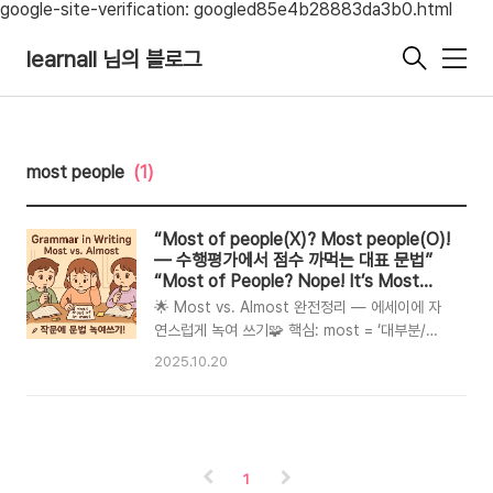
google-site-verification: googled85e4b28883da3b0.html
learnall 님의 블로그
메
뉴
most people
(1)
“Most of people(X)? Most people(O)!
— 수행평가에서 점수 까먹는 대표 문법”
“Most of People? Nope! It’s Most
People — The Grammar Mistake Killing
🌟 Most vs. Almost 완전정리 — 에세이에 자
Your Essay Score”
연스럽게 녹여 쓰기🧩 핵심: most = ‘대부분/최
상급/아주(격식)’ | almost = ‘거의(near-)’잘못
2025.10.20
쓰기 쉬운 조합을 패턴+예문으로 정리해 에세이에
서 헛걸음하지 않기!1) 🧠 품사 및 의미 정리항목
품사/형태의미예문most (한정사/수량
사)determiner대부분의 + 복수/불가산 명사
Most people agree that reading
1
helps.Most water is clean here.most of +