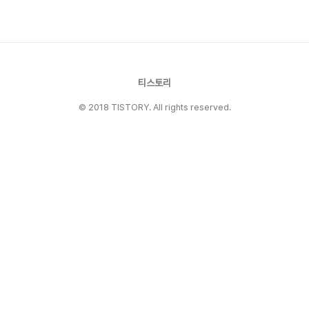
않은 40·50·60세대의 위험을 점쳤지만, 실제로
는 컴퓨터·스마트폰에 익숙한 2030 세대가 권고
사직·명퇴의 타격을 받는 사례가 나타나고 있습니
다. 이는 기술 사용 능력만으로는 커리어 안정성을
담보하기 어렵다는 사실을 보여줍니..
티스토리
© 2018 TISTORY. All rights reserved.