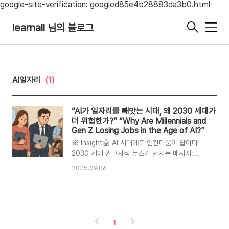
google-site-verification: googled85e4b28883da3b0.html
learnall 님의 블로그
메
뉴
AI일자리
(1)
“AI가 일자리를 빼앗는 시대, 왜 2030 세대가
더 위험한가?” “Why Are Millennials and
Gen Z Losing Jobs in the Age of AI?”
🧭 Insight🤖 AI 시대에도 인간다움이 답이다
2030 세대 권고사직 뉴스가 던지는 메시지:
“Don’t try to be like a computer, but try
2025.09.06
to be more human.”#AI#청소년교육#학부모
가이드#아날로그경험📚 목차 · AI와 예상 밖의 세
대 위기 · 청소년·학부모 메시지 · 아날로그 경험
사례 · 왜 인간다움인가 · 준비 체크리스트 · 결론
📰 AI 발전과 예상치 못한 세대의 위기AI가 고도
1
화되면서 많은 이들이 전자기기 사용에 익숙하지