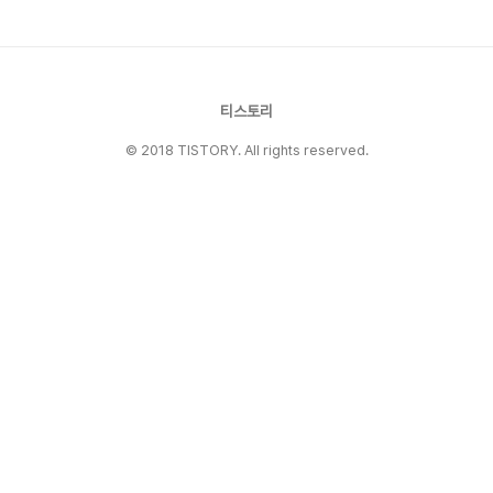
터북 시작하기권장 시리즈: Magic Tree
House, Junie B. Jones, I Survived하루
15~20분이라도 “끊김 없이” 읽기 → 주 5회 루
틴화2) 어휘를 문장으로 연결단어카드 → 짧은 문
장 → 두 문장 묶기 → 미니 단..
티스토리
© 2018 TISTORY. All rights reserved.