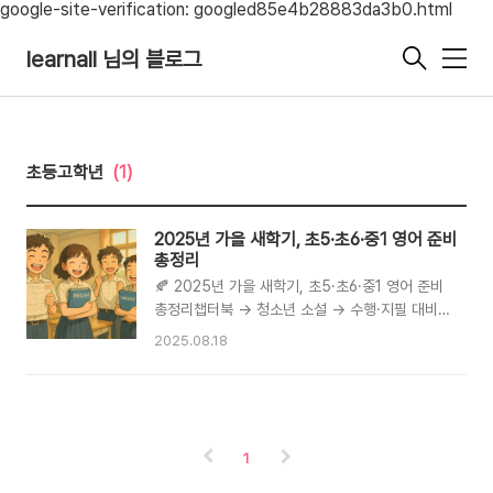
google-site-verification: googled85e4b28883da3b0.html
learnall 님의 블로그
메
뉴
초등고학년
(1)
2025년 가을 새학기, 초5·초6·중1 영어 준비
총정리
🍂 2025년 가을 새학기, 초5·초6·중1 영어 준비
총정리챕터북 → 청소년 소설 → 수행·지필 대비
로 이어지는 한눈에 보는 로드맵목차📚 초5: 챕터
2025.08.18
북 진입과 안정화 RL 5~6📖 초6: 청소년 소설 심
화 & 글쓰기 확장 RL 6~7🏫 중1: 수행평가 & 지
필 대비✅ 학년별 포인트 요약❓ 자주 묻는 질문📚
초5: 챕터북 진입과 안정화 RL 5~6초5는 그림책
을 넘어 챕터북으로 자연스럽게 넘어가며 ‘읽기의
1
양과 즐거움’을 동시에 확보하는 시기입니다.1) 챕