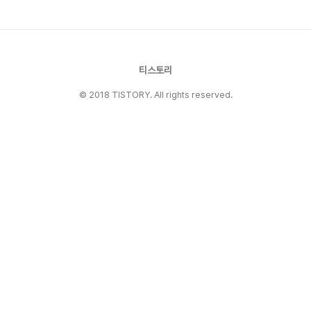
레소 → 말차 → 조각 케이크 소개 및 가격 → 인
테리어 순서로 정리합니다.📍 카페 정식 이름 및
위치정식 이름: Cafe Diaz주소: 경기도 수원시
팔달구 인계로166번길 48-7 (건물 최상층, 루프
탑 운영) 영업시간: 10:00 ~ 22:00 (..
티스토리
© 2018 TISTORY. All rights reserved.