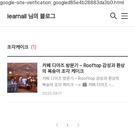
google-site-verification: googled85e4b28883da3b0.html
learnall 님의 블로그
메
뉴
조각케이크
(1)
카페 디아즈 방문기 – Rooftop 감성과 환상
의 복숭아 조각 케이크
카페 디아즈 방문기 – Rooftop 감성과 환상의
복숭아 조각 케이크 --> 🏙️ 카페 디아즈 –
Rooftop 감성과 환상의 복숭아 조각 케이크🌟
2025.08.11
Intro카페 디아즈(Cafe Diaz)는 제가 사랑하는
최애 카페 3곳 중 하나입니다. 탁 트인 루프탑에서
마시는 구수한 아이스 아메리카노, 그리고 상큼함
이 터지는 복숭아 조각 케이크가 만들어내는 최강
의 디저트 조합! 이번 글에서는 처음 가는 분도 실
1
패 없이 즐길 수 있도록 정식 이름·위치 → 에스프