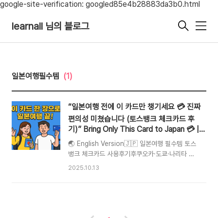
google-site-verification: googled85e4b28883da3b0.html
learnall 님의 블로그
메
뉴
일본여행필수템
(1)
“일본여행 전에 이 카드만 챙기세요 💳 진짜
편의성 미쳤습니다 (토스뱅크 체크카드 후
기)” Bring Only This Card to Japan 💳 | It
Made My Trip So Easy (Toss Bank
🌏 English Version🇯🇵 일본여행 필수템 토스
Review)
뱅크 체크카드 사용후기후쿠오카·도쿄·나리타 여
행 기준. Apple/Google Pay 없이도 아주 편리
2025.10.13
했습니다.🏧 1. 거의 모든 매장에서 터치/삽입 결
제 가능편의점, 백화점, 음식점, 시장 등 대부분의
매장에서 실물 카드 터치 또는 삽입만으로 결제됩
니다.점원에게 “credit card OK?” 혹은
“MasterCard OK?”라고 말하면 간단히 결제 완