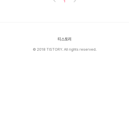
1
료!※ Apple Pay나 Google Pay 같은 모바일 간
편결제는 사용하지 않았습니다.💱 2. 엔화·달러
중 선택 결제 가능토스뱅크 외화통장에 엔화(JPY)
와 달러(USD)를 동시에 보유 중이라면, 결제 시
둘 중 하나를 직접 선택할 수 있습니다.환율 상황
에 따라 유리한 통화를 고를 수..
티스토리
© 2018 TISTORY. All rights reserved.