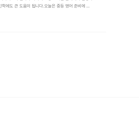
진학에도 큰 도움이 됩니다.오늘은 중등 영어 준비에 반
행 준비 (생기부 경쟁력 강화)중학교에서 **학생부(생기
에게는 영어 독서록이 차별화된 경쟁력이 됩니..