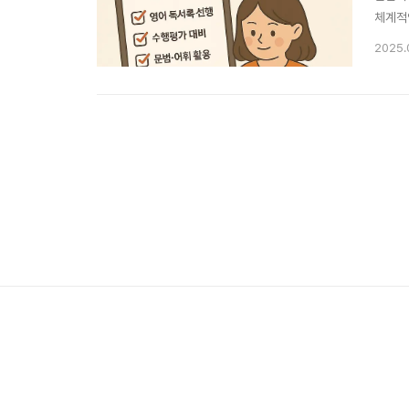
체계적
드시 
2025.
부)*