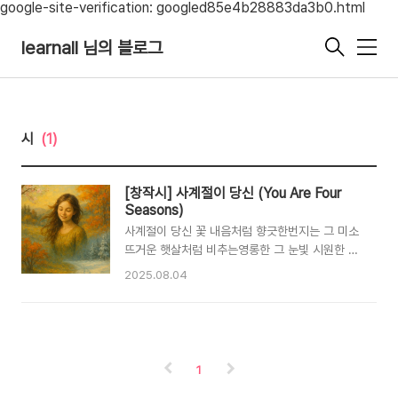
google-site-verification: googled85e4b28883da3b0.html
learnall 님의 블로그
메
뉴
시
(1)
[창작시] 사계절이 당신 (You Are Four
Seasons)
사계절이 당신 꽃 내음처럼 향긋한번지는 그 미소
뜨거운 햇살처럼 비추는영롱한 그 눈빛 시원한 바
람에 스치는울긋불긋 두 뺨 위에 뽀드득 눈밭 위에
2025.08.04
남겨지는나를 향해 오는 고운 발걸음 나를 향해 오
는나를 물들이는 모든 계절이 당신,사계절이 당신
You Are All Four Seasons Like the
fragrance of springtime blooms,Your
smile gently spreads and glows. Like
1
summer’s sun, so warm, so bright,Your