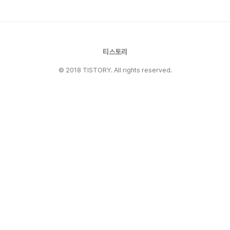
eyes gleam with a radiant light. Cool
autumn winds brush tender cheeks,In
colors only sunset speaks. Soft winter
snow ..
티스토리
© 2018 TISTORY. All rights reserved.