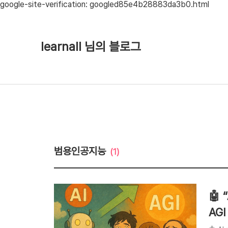
google-site-verification: googled85e4b28883da3b0.html
learnall 님의 블로그
범용인공지능
(1)
🤖 
AGI