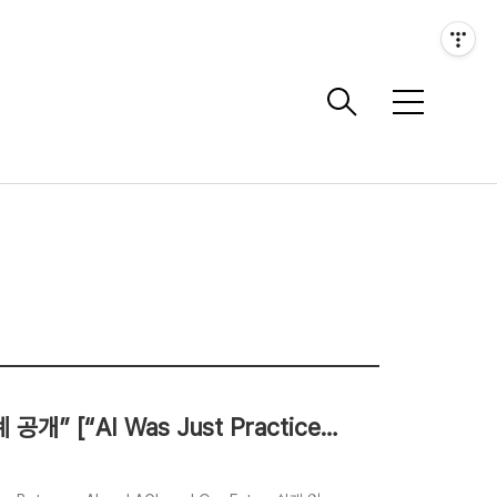
메
뉴
” [“AI Was Just Practice…