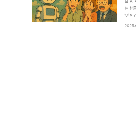
🤖 AI
는 한글/
💡 인간
와 AG
2025.