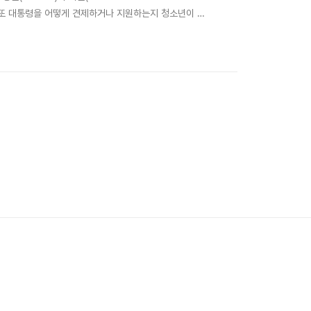
지, 또 대통령을 어떻게 견제하거나 지원하는지 청소년이 이
주(State)에서 똑같이 2명씩 선출된다. 따라서 작은 주든
 동시에 바뀌지 않는다.📌 ..