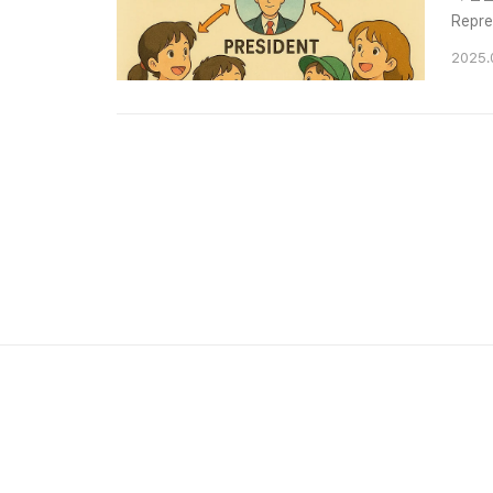
Repr
해하기 
2025.
큰 주든