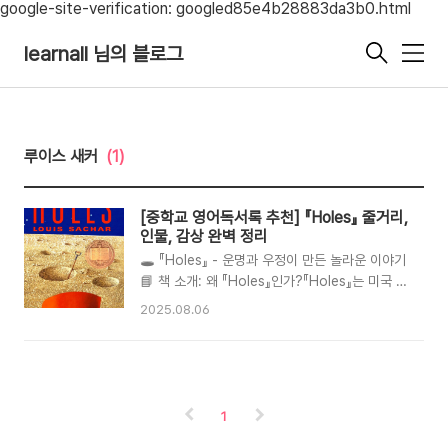
google-site-verification: googled85e4b28883da3b0.html
learnall 님의 블로그
메
뉴
루이스 새커
(1)
[중학교 영어독서록 추천] 『Holes』 줄거리,
인물, 감상 완벽 정리
🕳️ 『Holes』 - 운명과 우정이 만든 놀라운 이야기
📘 책 소개: 왜 『Holes』인가?『Holes』는 미국 작
가 루이스 새커(Louis Sachar)가 1998년에 출
2025.08.06
간한 청소년 소설입니다.출간 이후 큰 사랑을 받아
**뉴베리 상(Newbery Medal)**과 National
Book Award를 수상했고, 이후 영화로도 제작되
었습니다.한국 중학교 영어독서록 필독서로 자주
선정되는 이유는 다음과 같습니다:영어 수준이 중
1
학생에게 적당하며흥미로운 스토리와 구조, 그리