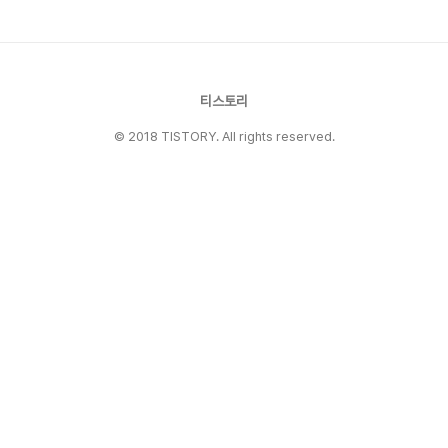
고우정, 가족, 정의라는 보편적이고 감동적인 주제
를 담고 있기 때문입니다.이 책은 불운한 소년의
이야기로 시작되지만, 과거와 현재가 얽히고설킨
서사를 따라가다 보면 우리가 믿는 ‘운명’에 대해
다시 생각해보게 됩니다.📚 줄거리 요약..
티스토리
© 2018 TISTORY. All rights reserved.