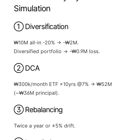
Simulation
① Diversification
₩10M all-in -20% → -₩2M.
Diversified portfolio → -₩0.9M loss.
② DCA
₩300k/month ETF ×10yrs @7% → ₩52M
(~₩36M principal).
③ Rebalancing
Twice a year or ±5% drift.