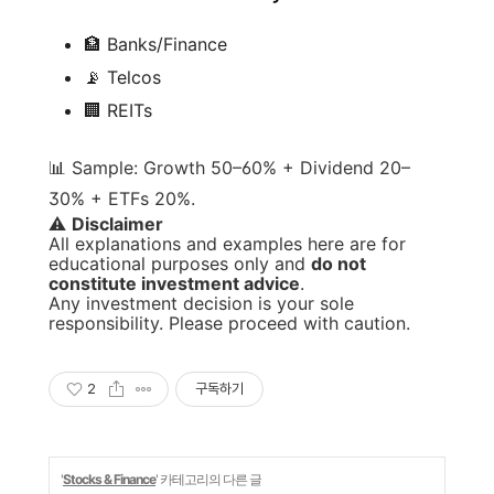
🏦 Banks/Finance
📡 Telcos
🏢 REITs
📊 Sample: Growth 50–60% + Dividend 20–
30% + ETFs 20%.
⚠️
Disclaimer
All explanations and examples here are for
educational purposes only and
do not
constitute investment advice
.
Any investment decision is your sole
responsibility. Please proceed with caution.
2
구독하기
'
Stocks & Finance
' 카테고리의 다른 글