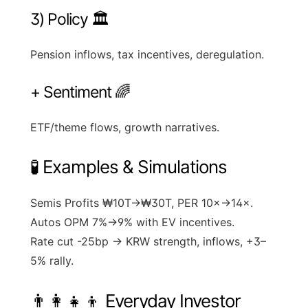
3) Policy 🏛
Pension inflows, tax incentives, deregulation.
+ Sentiment 🌈
ETF/theme flows, growth narratives.
🧪 Examples & Simulations
Semis
Profits ₩10T→₩30T, PER 10×→14×.
Autos
OPM 7%→9% with EV incentives.
Rate cut
-25bp → KRW strength, inflows, +3–
5% rally.
👨‍👩‍👧‍👦 Everyday Investor