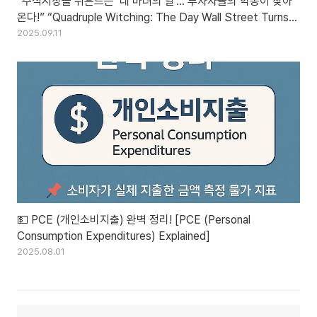
“주식시장을 뒤흔드는 ‘네 마녀의 날’… 투자자들의 악몽이 찾아
온다!” “Quadruple Witching: The Day Wall Street Turns
Into Chaos”
2025.09.11
💵 PCE (개인소비지출) 완벽 정리! [PCE (Personal
Consumption Expenditures) Explained]
2025.08.01