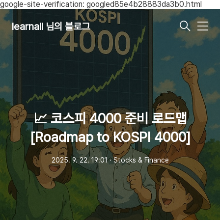
google-site-verification: googled85e4b28883da3b0.html
learnall 님의 블로그
메
뉴
📈 코스피 4000 준비 로드맵
[Roadmap to KOSPI 4000]
2025. 9. 22. 19:01
ㆍ
Stocks & Finance