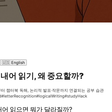
🇺🇸 English
리 내어 읽기, 왜 중요할까?
부터 챕터북 독해, 논리적 발표·작문까지 연결되는 공부 습관
d
#letterRecognition
#logicalWriting
#studyHack
리 내어 읽으면 뭐가 달라질까?