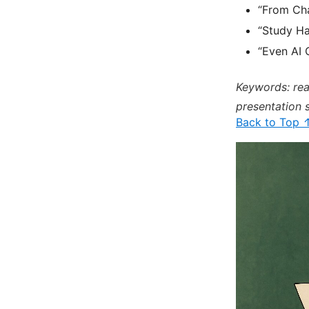
“From Cha
“Study H
“Even AI 
Keywords: read
presentation s
Back to Top 