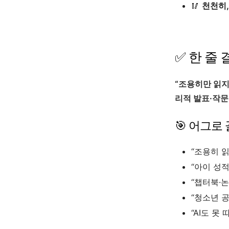
🥢
천천히,
✅ 한 줄 
“조용히만 읽지 
리적 발표·작문
🎯 어그로
“조용히 읽
“아이 성적
“챕터북·논
“청소년 공
“AI도 못