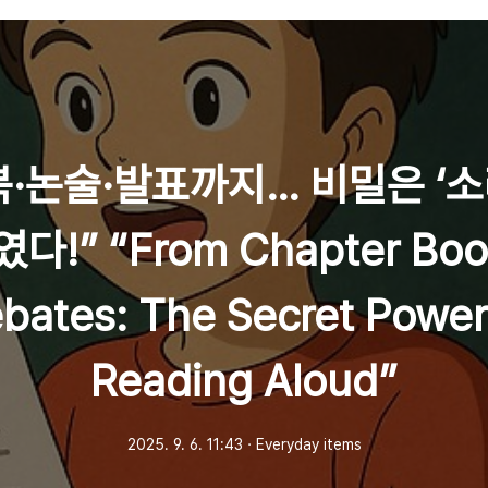
북·논술·발표까지… 비밀은 ‘소
다!” “From Chapter Boo
bates: The Secret Power
Reading Aloud”
2025. 9. 6. 11:43
ㆍ
Everyday items