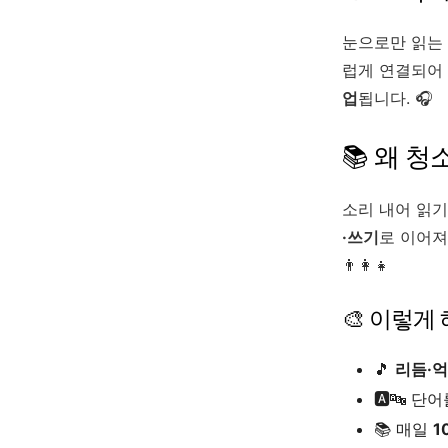
눈으로만 읽는
럽게 연결되어
업
됩니다. 🎧
📚 왜 
소리 내어 읽
·쓰기
로 이어져
👨‍👩‍👧
🎨 이렇게
🎵
리듬·
🅰️🔤 단
📚 매일
1