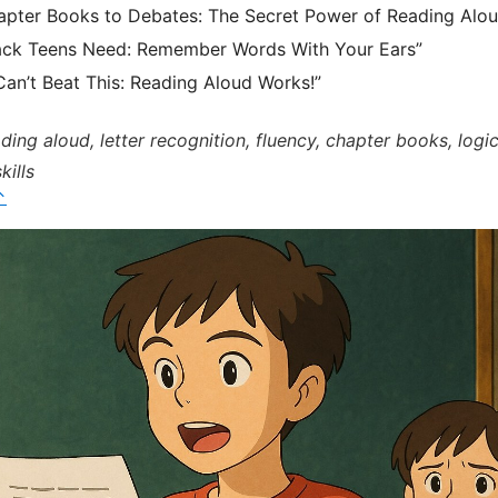
pter Books to Debates: The Secret Power of Reading Alou
ack Teens Need: Remember Words With Your Ears”
Can’t Beat This: Reading Aloud Works!”
ing aloud, letter recognition, fluency, chapter books, logic
kills
↑