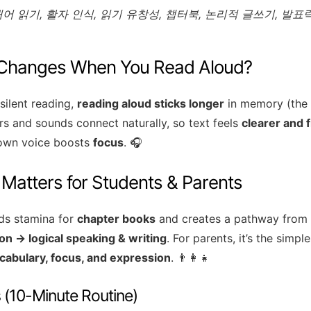
내어 읽기, 활자 인식, 읽기 유창성, 챕터북, 논리적 글쓰기, 발표
 Changes When You Read Aloud?
ilent reading,
reading aloud sticks longer
in memory (the 
ers and sounds connect naturally, so text feels
clearer and f
 own voice boosts
focus
. 🎧
 Matters for Students & Parents
lds stamina for
chapter books
and creates a pathway from
n → logical speaking & writing
. For parents, it’s the simpl
cabulary, focus, and expression
. 👨‍👩‍👧
s (10-Minute Routine)