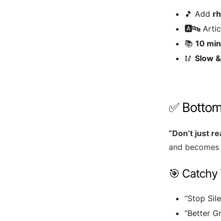
🎵 Add
rh
🅰️🔤 Art
📚
10 min
🥢
Slow &
✅ Bottom
“Don’t just r
and becomes 
🎯 Catchy 
“Stop Sil
“Better G