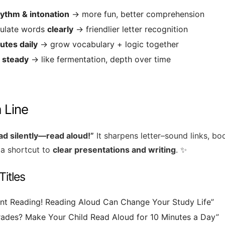
ythm & intonation
→ more fun, better comprehension
iculate words
clearly
→ friendlier letter recognition
utes daily
→ grow vocabulary + logic together
 steady
→ like fermentation, depth over time
 Line
ead silently—read aloud!”
It sharpens letter–sound links, boo
a shortcut to
clear presentations and writing
. ✨
Titles
ent Reading! Reading Aloud Can Change Your Study Life”
rades? Make Your Child Read Aloud for 10 Minutes a Day”