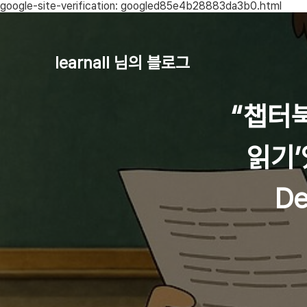
google-site-verification: googled85e4b28883da3b0.html
learnall 님의 블로그
“챕터
읽기’였
De