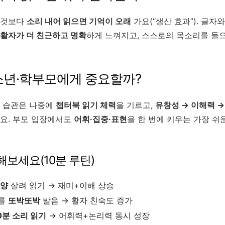
 것보다
소리 내어 읽으면 기억이 오래
가요(“생산 효과”). 글자
활자가 더 친근하고 명확
하게 느껴지고, 스스로의 목소리를 들
청소년·학부모에게 중요할까?
기 습관은 나중에
챕터북 읽기 체력
을 기르고,
유창성 → 이해력 
요. 부모 입장에서도
어휘·집중·표현
을 한 번에 키우는 가장 쉬
 해보세요(10분 루틴)
억양
살려 읽기 → 재미+이해 상승
어를
또박또박
발음 → 활자 친숙도 증가
0분 소리 읽기
→ 어휘력+논리력 동시 성장