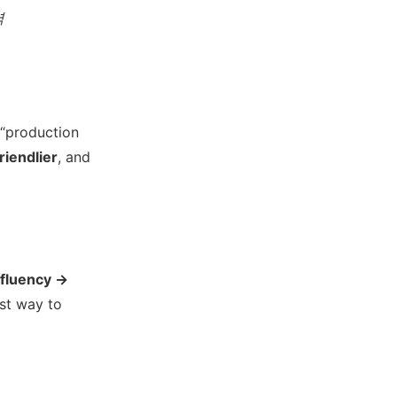
력
“production
riendlier
, and
fluency →
est way to