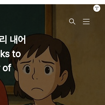
메
뉴
리 내어
ks to
 of