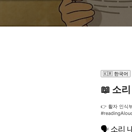
🇰🇷 한국어
📖 소
👉 활자 인식
#readingAlou
🗣️ 소