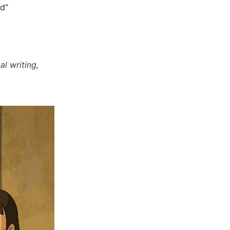
d”
al writing,