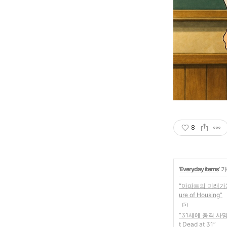
8
'
Everyday items
' 
“아파트의 미래가치 0
ure of Housing”
(5)
“31세에 총격 사망한 
t Dead at 31”