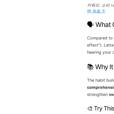
키워드: 소리 
맨 위로 ↑
🗣️ What
Compared to s
effect”). Lett
hearing your
📚 Why It
The habit bui
comprehensio
strengthen
vo
🎨 Try Thi