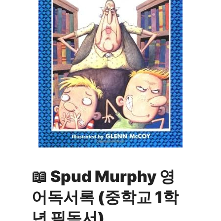
📖 Spud Murphy 영
어독서록 (중학교 1학
년 필독서)