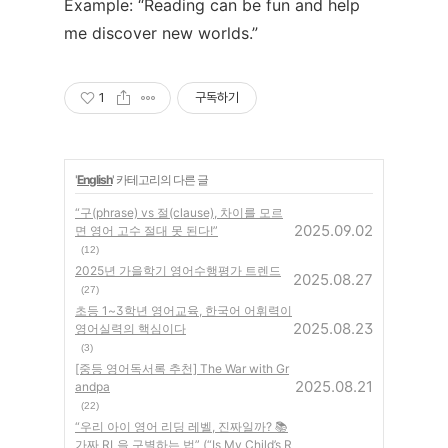
Example: “Reading can be fun and help
me discover new worlds.”
1
구독하기
'
English
' 카테고리의 다른 글
“구(phrase) vs 절(clause), 차이를 모르
2025.09.02
면 영어 고수 절대 못 된다!”
(12)
2025년 가을학기 영어수행평가 트렌드
2025.08.27
(27)
초등 1~3학년 영어교육, 한국어 어휘력이
2025.08.23
영어실력의 핵심이다
(3)
[중등 영어독서록 추천] The War with Gr
2025.08.21
andpa
(22)
“우리 아이 영어 리딩 레벨, 진짜일까? 📚
가짜 RL을 구별하는 법” (“Is My Child’s R