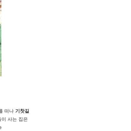
를 떠나
기찻길
들이 사는 집은
e