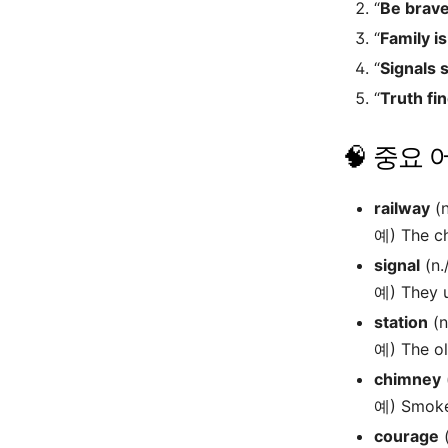
“
Be brave
“
Family is
“
Signals s
“
Truth fin
🧠 중요 어
railway
(
예) The ch
signal
(n
예) They u
station
(n
예) The ol
chimney
예) Smoke 
courage