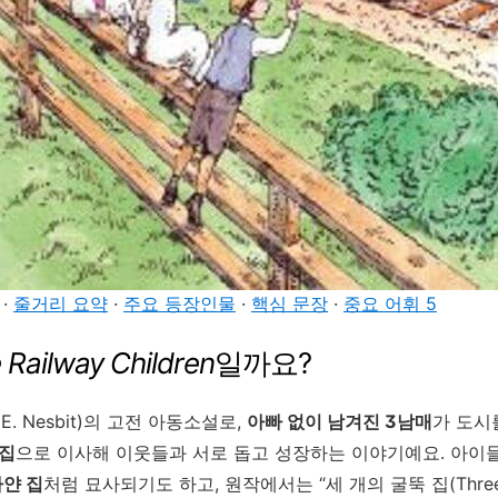
·
줄거리 요약
·
주요 등장인물
·
핵심 문장
·
중요 어휘 5
 Railway Children
일까요?
. Nesbit)의 고전 아동소설로,
아빠 없이 남겨진 3남매
가 도시
골집
으로 이사해 이웃들과 서로 돕고 성장하는 이야기예요. 아이
하얀 집
처럼 묘사되기도 하고,
원작에서는 “세 개의 굴뚝 집(Thre