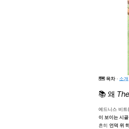
🗺️ 목차
·
소개
📚 왜
The
에드니스 비트(E
이 보이는 시
흔히
언덕 위 