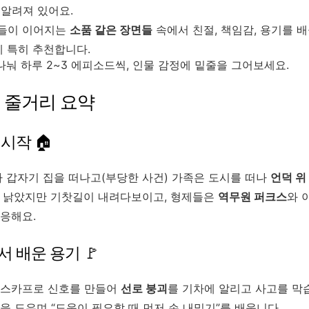
로 알려져 있어요.
들이 이어지는
소품 같은 장면들
속에서 친절, 책임감, 용기를 배
 특히 추천합니다.
 나눠 하루 2~3 에피소드씩, 인물 감정에 밑줄을 그어보세요.
기 줄거리 요약
시작 🏠
가 갑자기 집을 떠나고(부당한 사건) 가족은 도시를 떠나
언덕 위
은 낡았지만 기찻길이 내려다보이고, 형제들은
역무원 퍼크스
와 
응해요.
 배운 용기 🚩
 스카프로 신호를 만들어
선로 붕괴
를 기차에 알리고 사고를 막습
을 도우며 “도움이 필요할 때 먼저 손 내밀기”를 배웁니다.