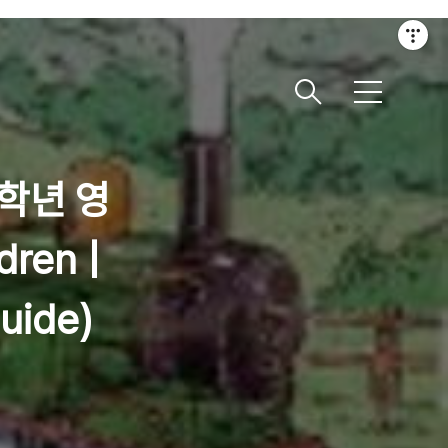
메
뉴
 4학년 영
ren |
uide)