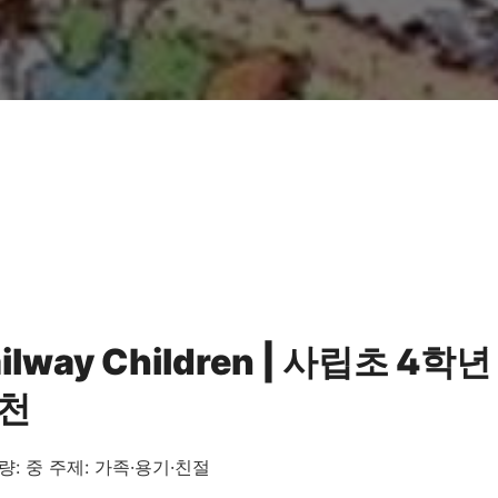
ailway Children | 사립초 4
추천
량: 중
주제: 가족·용기·친절