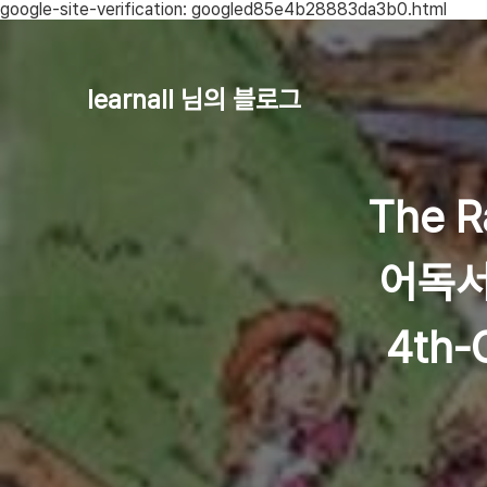
google-site-verification: googled85e4b28883da3b0.html
learnall 님의 블로그
The R
어독서록
4th-