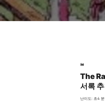
🚂
The R
서록 
난이도: 초4
분