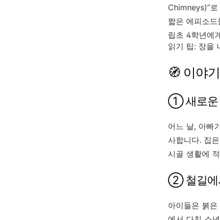
Chimneys)”
짧은 에피소드
립초 4학년에게
읽기 팁: 장을
🧭 이야
① 새로운 
어느 날, 아빠
사합니다. 집
시골 생활에 적
② 철길에서
아이들은 붉은
에서 다친 소년