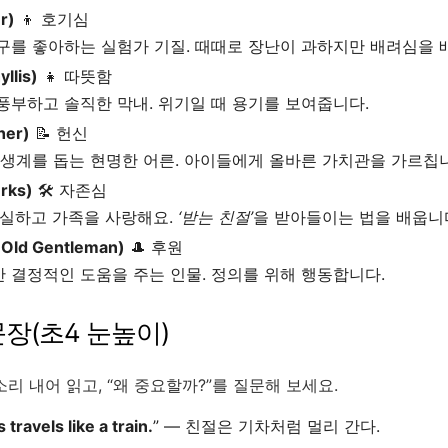
r)
👦
호기심
구를 좋아하는 실험가 기질. 때때로 장난이 과하지만 배려심을 
llis)
👧
따뜻함
풍부하고 솔직한 막내. 위기일 때 용기를 보여줍니다.
er)
📝
헌신
 생계를 돕는 현명한 어른. 아이들에게 올바른 가치관을 가르칩
rks)
🛠️
자존심
성실하고 가족을 사랑해요.
‘받는 친절’
을 받아들이는 법을 배웁니
ld Gentleman)
🎩
후원
 결정적인 도움을 주는 인물. 정의를 위해 행동합니다.
문장(초4 눈높이)
소리 내어 읽고, “왜 중요할까?”를 질문해 보세요.
travels like a train.
” — 친절은 기차처럼 멀리 간다.