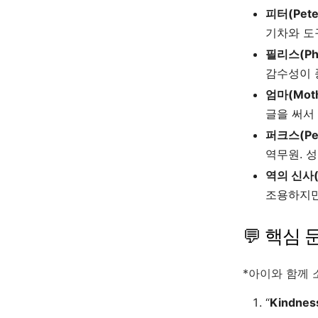
피터(Pete
기차와 도
필리스(Phy
감수성이 
엄마(Moth
글을 써서
퍼크스(Pe
역무원. 
역의 신사(O
조용하지만
💬 핵심 
*아이와 함께 
“
Kindness 