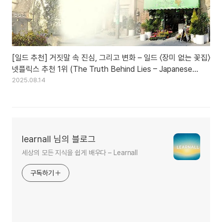
[일드 추천] 거짓말 속 진심, 그리고 변화 – 일드 〈장미 없는 꽃집〉
넷플릭스 추천 1위 (The Truth Behind Lies – Japanese
Drama Bara no nai Hanaya Netflix #1 Recommendation)
2025.08.14
learnall 님의 블로그
세상의 모든 지식을 쉽게 배우다 – Learnall
구독하기