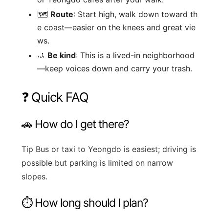
🗺️
Route
: Start high, walk down toward th
e coast—easier on the knees and great vie
ws.
🚮
Be kind
: This is a lived-in neighborhood
—keep voices down and carry your trash.
❓ Quick FAQ
🚗 How do I get there?
Tip
Bus or taxi to Yeongdo is easiest; driving is
possible but parking is limited on narrow
slopes.
⏱️ How long should I plan?