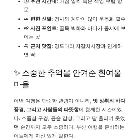
🕓
추천 시간대
: 아침 일찍 혹은 석양 무렵 방
문
👟
편한 신발
: 경사와 계단이 많아 운동화 필수
📸
사진 포인트
: 골목 벽화와 바다가 동시에 보
이는 곳
🍜
근처 맛집
: 영도다리·자갈치시장과 연계하
면 딱!
✨ 소중한 추억을 안겨준 흰여울
마을
이번 여행은 단순한 관광이 아니라,
옛 정취와 바다
풍경, 그리고 사람들의 따뜻함
이 함께한 시간이었
다. 소품샵 구경, 윤슬 감상, 그리고 땀 흘리며 웃었
던 순간까지 모두 소중하다. 부산 여행을 준비하는
이들에게 자신 있게 말한다.