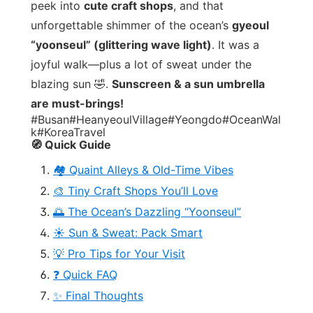
peek into
cute craft shops
, and that
unforgettable shimmer of the ocean’s
gyeoul
“yoonseul” (glittering wave light)
. It was a
joyful walk—plus a lot of sweat under the
blazing sun 🤣.
Sunscreen & a sun umbrella
are must-brings!
#Busan
#HeanyeoulVillage
#Yeongdo
#OceanWal
k
#KoreaTravel
🧭 Quick Guide
🏘️ Quaint Alleys & Old-Time Vibes
🎨 Tiny Craft Shops You’ll Love
🌅 The Ocean’s Dazzling “Yoonseul”
☀️ Sun & Sweat: Pack Smart
💡 Pro Tips for Your Visit
❓ Quick FAQ
✨ Final Thoughts