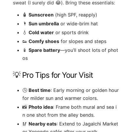
sweat (I surely did 😂). Bring these essentials:
🧴
Sunscreen
(high SPF, reapply)
🌂
Sun umbrella
or wide-brim hat
💧
Cold water
or sports drink
👟
Comfy shoes
for slopes and steps
📱
Spare battery
—you’ll shoot lots of phot
os
💡 Pro Tips for Your Visit
🕓
Best time
: Early morning or golden hour
for milder sun and warmer colors.
📸
Photo idea
: Frame both mural and sea i
n one shot from the alley bends.
🥢
Nearby eats
: Extend to Jagalchi Market
or Yeongdo cafés after your walk.