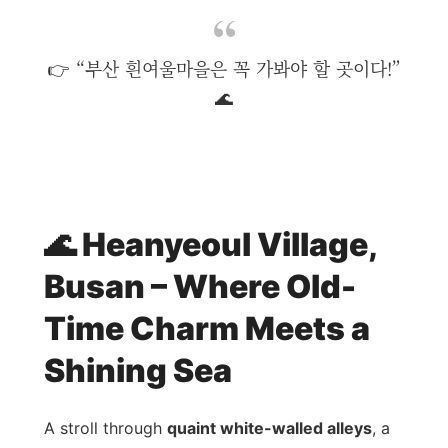
👉 “부산 흰여울마을은 꼭 가봐야 할 곳이다!”
🌊
🌊 Heanyeoul Village,
Busan – Where Old-
Time Charm Meets a
Shining Sea
A stroll through
quaint white-walled alleys
, a