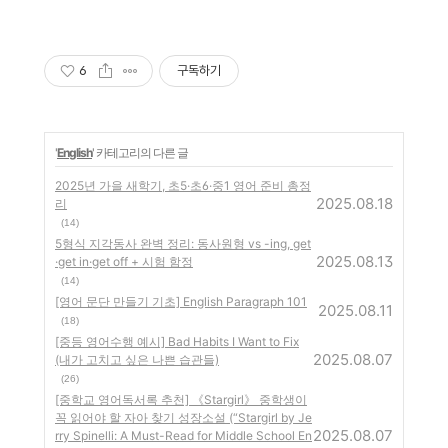
6
구독하기
'
English
' 카테고리의 다른 글
2025년 가을 새학기, 초5·초6·중1 영어 준비 총정
2025.08.18
리
(14)
5형식 지각동사 완벽 정리: 동사원형 vs -ing, get
2025.08.13
·get in·get off + 시험 함정
(14)
[영어 문단 만들기 기초] English Paragraph 101
2025.08.11
(18)
[중등 영어수행 예시] Bad Habits I Want to Fix
2025.08.07
(내가 고치고 싶은 나쁜 습관들)
(26)
[중학교 영어독서록 추천] 《Stargirl》 중학생이
꼭 읽어야 할 자아 찾기 성장소설 (“Stargirl by Je
2025.08.07
rry Spinelli: A Must-Read for Middle School En