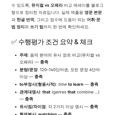
수 있도록,
뮤지컬 vs 오페라
비교 에세이를 블로그
형으로 정리한 자료입니다. 실제 제출용
영문 본문
과
한글 번역
, 그리고 점수에 도움이 되는
어휘·문
법 정리
와
쓰기 팁
까지 한 번에 확인하세요.
✅ 수행평가 조건 요약 & 체크
주제
: 음악 분야의 유사 장르 비교(뮤지컬 vs
오페라) —
충족
분량/문장
: 120–140단어권, 모든 문장 6단어
이상 —
충족
to부정사(형용사적)
:
time
to learn
—
충족
관계대명사
:
that
(genres
that
combine …)
—
충족
유사점/차이점
: 각 2가지 이상 명시 —
충족
현재분사
:
watching
—
충족