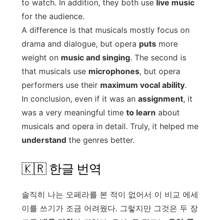
to watch. In addition, they both use
live music
for the audience.
A difference is that musicals mostly focus on
drama and dialogue, but opera
puts
more
weight on
music and singing
. The second is
that musicals use
microphones
, but opera
performers use their
maximum vocal ability
.
In conclusion, even if it was an
assignment
, it
was a very meaningful time
to learn
about
musicals and opera in detail. Truly, it helped me
understand
the genres better.
🇰🇷 한글 번역
솔직히 나는 오페라를 본 적이 없어서 이 비교 에세
이를 쓰기가 조금 어려웠다. 그렇지만 그것은 두 장