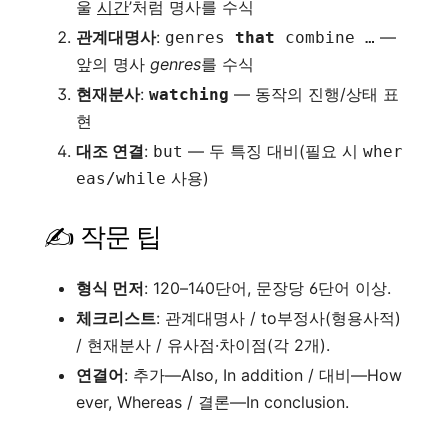
울
시간
’처럼 명사를 수식
관계대명사
:
—
genres
that
combine …
앞의 명사
genres
를 수식
현재분사
:
— 동작의 진행/상태 표
watching
현
대조 연결
:
— 두 특징 대비(필요 시
but
wher
사용)
eas/while
✍️ 작문 팁
형식 먼저
: 120–140단어, 문장당 6단어 이상.
체크리스트
: 관계대명사 / to부정사(형용사적)
/ 현재분사 / 유사점·차이점(각 2개).
연결어
: 추가—Also, In addition / 대비—How
ever, Whereas / 결론—In conclusion.