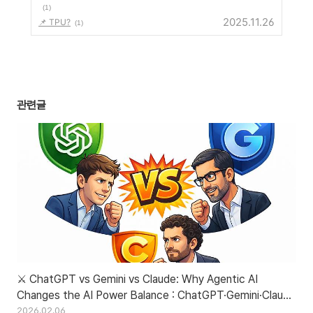
(1)
2025.11.26
📌 TPU?
(1)
관련글
⚔️ ChatGPT vs Gemini vs Claude: Why Agentic AI
Changes the AI Power Balance : ChatGPT·Gemini·Claude
비교: Agentic AI가 AI 판도를 바꾸는 이유
2026.02.06