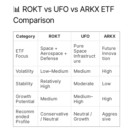
📊 ROKT vs UFO vs ARKX ETF
Comparison
Category
ROKT
UFO
ARKX
Pure
Space +
Future
ETF
Space
Aerospace +
Innova
Focus
Infrastruct
Defense
tion
ure
Volatility
Low–Medium
Medium
High
Relatively
Stability
Moderate
Low
High
Growth
Medium–
Medium
High
Potential
High
Recomm
Conservative
Neutral /
Aggres
ended
/ Neutral
Growth
sive
Profile