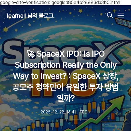
google-site-verification: googled85e4b28883da3b0.html
learnall 님의 블로그
메
뉴
🚀 SpaceX IPO: Is IPO
Subscription Really the Only
Way to Invest? : SpaceX 상장,
공모주 청약만이 유일한 투자 방법
일까?
2025. 12. 22. 16:41
ㆍ
TECH