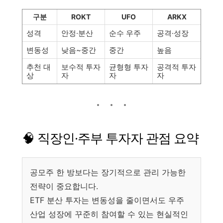
구분
ROKT
UFO
ARKX
성격
안정·분산
순수 우주
공격·성장
변동성
낮음~중간
중간
높음
추천 대
보수적 투자
균형형 투자
공격적 투자
상
자
자
자
🧠 직장인·주부 투자자 관점 요약
공모주 한 방보다는 장기적으로 관리 가능한
전략이 중요합니다.
ETF 분산 투자는 변동성을 줄이면서도 우주
산업 성장에 꾸준히 참여할 수 있는 현실적인