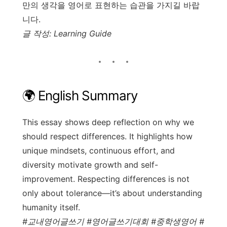
만의 생각을 영어로 표현하는 습관을 가지길 바랍
니다.
글 작성: Learning Guide
🌍 English Summary
This essay shows deep reflection on why we
should respect differences. It highlights how
unique mindsets, continuous effort, and
diversity motivate growth and self-
improvement. Respecting differences is not
only about tolerance—it’s about understanding
humanity itself.
#교내영어글쓰기 #영어글쓰기대회 #중학생영어 #