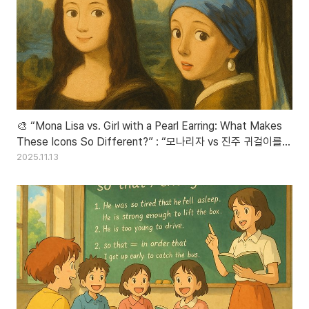
🎨 “Mona Lisa vs. Girl with a Pearl Earring: What Makes
These Icons So Different?” : “모나리자 vs 진주 귀걸이를
한 소녀: 무엇이 두 명화를 다르게 만들까?”
2025.11.13