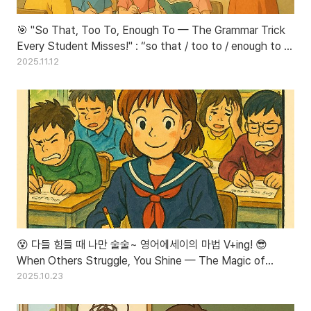
🎯 "So That, Too To, Enough To — The Grammar Trick
Every Student Misses!" : “so that / too to / enough to 한
방에 끝내기! 영어 문장 구조 완벽 정리 💥”
2025.11.12
😵 다들 힘들 때 나만 술술~ 영어에세이의 마법 V+ing! 😎
When Others Struggle, You Shine — The Magic of
V+ing!
2025.10.23