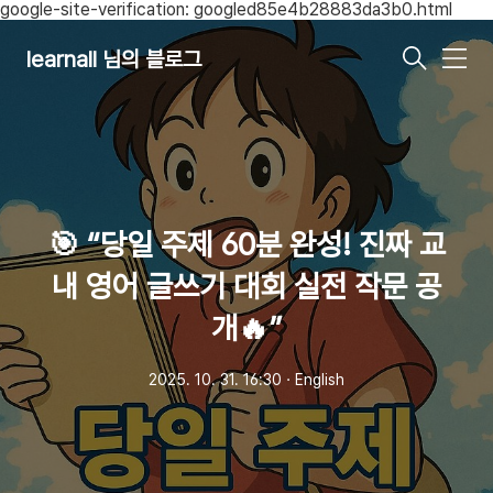
google-site-verification: googled85e4b28883da3b0.html
learnall 님의 블로그
메
뉴
🎯 “당일 주제 60분 완성! 진짜 교
내 영어 글쓰기 대회 실전 작문 공
개🔥”
2025. 10. 31. 16:30
ㆍ
English