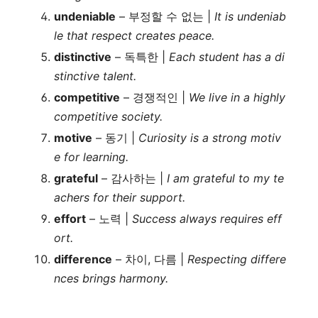
undeniable
– 부정할 수 없는 |
It is undeniab
le that respect creates peace.
distinctive
– 독특한 |
Each student has a di
stinctive talent.
competitive
– 경쟁적인 |
We live in a highly
competitive society.
motive
– 동기 |
Curiosity is a strong motiv
e for learning.
grateful
– 감사하는 |
I am grateful to my te
achers for their support.
effort
– 노력 |
Success always requires eff
ort.
difference
– 차이, 다름 |
Respecting differe
nces brings harmony.