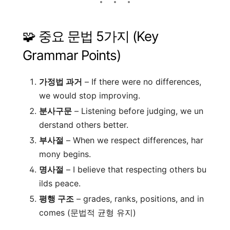
🧩 중요 문법 5가지 (Key
Grammar Points)
가정법 과거
– If there were no differences,
we would stop improving.
분사구문
– Listening before judging, we un
derstand others better.
부사절
– When we respect differences, har
mony begins.
명사절
– I believe that respecting others bu
ilds peace.
평행 구조
– grades, ranks, positions, and in
comes (문법적 균형 유지)