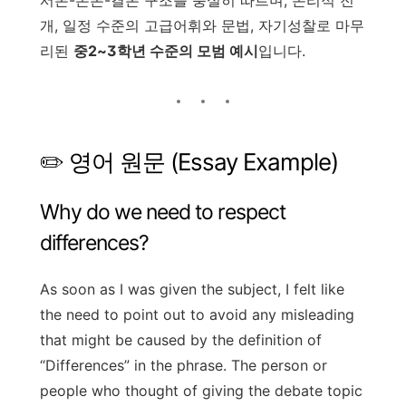
개, 일정 수준의 고급어휘와 문법, 자기성찰로 마무
리된
중2~3학년 수준의 모범 예시
입니다.
✏️ 영어 원문 (Essay Example)
Why do we need to respect
differences?
As soon as I was given the subject, I felt like
the need to point out to avoid any misleading
that might be caused by the definition of
“Differences” in the phrase. The person or
people who thought of giving the debate topic