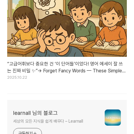
“고급어휘보다 중요한 건 ‘이 단어들’이었다! 영어 에세이 잘 쓰
는 진짜 비밀 ✨”→ Forget Fancy Words — These Simple
Changes Make Your Essay Sound Advanced ✨
2025.10.22
learnall 님의 블로그
세상의 모든 지식을 쉽게 배우다 – Learnall
구독하기