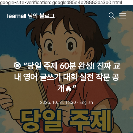
google-site-verification: googled85e4b28883da3b0.html
learnall 님의 블로그
메
뉴
🎯 “당일 주제 60분 완성! 진짜 교
내 영어 글쓰기 대회 실전 작문 공
개🔥”
2025. 10. 31. 16:30
ㆍ
English