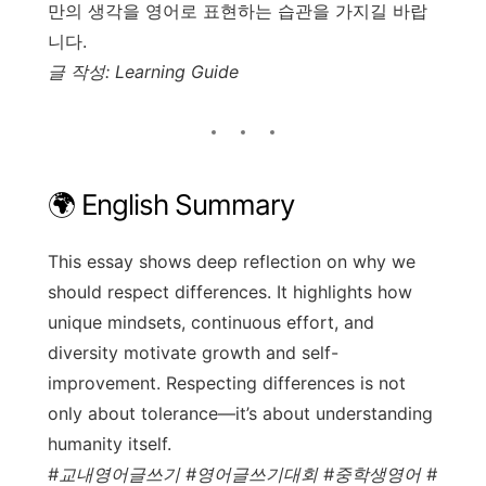
만의 생각을 영어로 표현하는 습관을 가지길 바랍
니다.
글 작성: Learning Guide
🌍 English Summary
This essay shows deep reflection on why we
should respect differences. It highlights how
unique mindsets, continuous effort, and
diversity motivate growth and self-
improvement. Respecting differences is not
only about tolerance—it’s about understanding
humanity itself.
#교내영어글쓰기 #영어글쓰기대회 #중학생영어 #