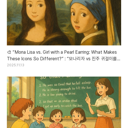
🎨 “Mona Lisa vs. Girl with a Pearl Earring: What Makes
These Icons So Different?” : “모나리자 vs 진주 귀걸이를
한 소녀: 무엇이 두 명화를 다르게 만들까?”
2025.11.13