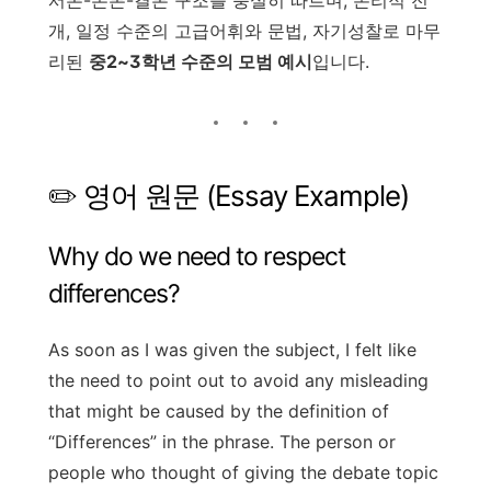
개, 일정 수준의 고급어휘와 문법, 자기성찰로 마무
리된
중2~3학년 수준의 모범 예시
입니다.
✏️ 영어 원문 (Essay Example)
Why do we need to respect
differences?
As soon as I was given the subject, I felt like
the need to point out to avoid any misleading
that might be caused by the definition of
“Differences” in the phrase. The person or
people who thought of giving the debate topic