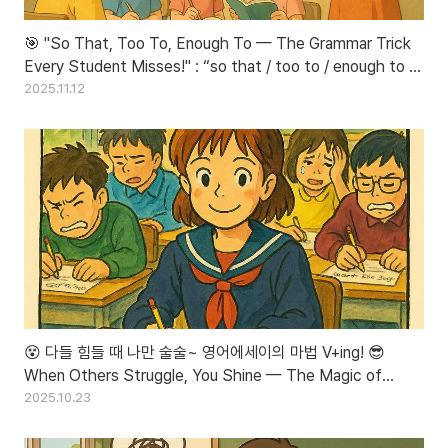
🎯 "So That, Too To, Enough To — The Grammar Trick
Every Student Misses!" : “so that / too to / enough to 한
방에 끝내기! 영어 문장 구조 완벽 정리 💥”
2025.11.12
😵 다들 힘들 때 나만 술술~ 영어에세이의 마법 V+ing! 😎
When Others Struggle, You Shine — The Magic of
V+ing!
2025.10.23