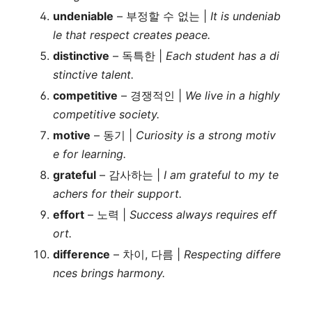
undeniable
– 부정할 수 없는 |
It is undeniab
le that respect creates peace.
distinctive
– 독특한 |
Each student has a di
stinctive talent.
competitive
– 경쟁적인 |
We live in a highly
competitive society.
motive
– 동기 |
Curiosity is a strong motiv
e for learning.
grateful
– 감사하는 |
I am grateful to my te
achers for their support.
effort
– 노력 |
Success always requires eff
ort.
difference
– 차이, 다름 |
Respecting differe
nces brings harmony.