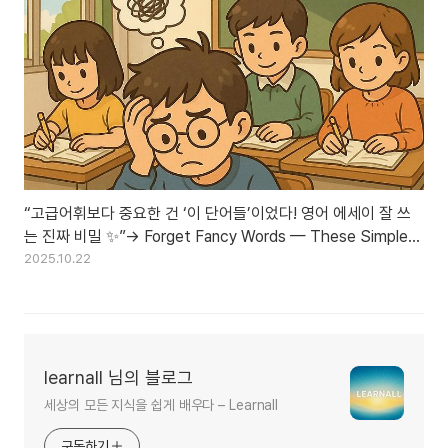
“고급어휘보다 중요한 건 ‘이 단어들’이었다! 영어 에세이 잘 쓰
는 진짜 비밀 ✨”→ Forget Fancy Words — These Simple
Changes Make Your Essay Sound Advanced ✨
2025.10.22
learnall 님의 블로그
세상의 모든 지식을 쉽게 배우다 – Learnall
구독하기