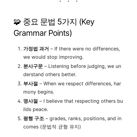
🧩 중요 문법 5가지 (Key
Grammar Points)
가정법 과거
– If there were no differences,
we would stop improving.
분사구문
– Listening before judging, we un
derstand others better.
부사절
– When we respect differences, har
mony begins.
명사절
– I believe that respecting others bu
ilds peace.
평행 구조
– grades, ranks, positions, and in
comes (문법적 균형 유지)