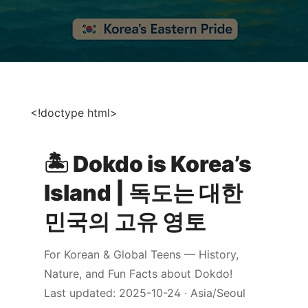
<!doctype html>
🏝️ Dokdo is Korea’s
Island | 독도는 대한
민국의 고유 영토
For Korean & Global Teens — History,
Nature, and Fun Facts about Dokdo!
Last updated: 2025-10-24 · Asia/Seoul