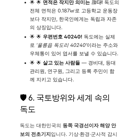
🌟
면적은 작지만 의미는 크다!
독도의
전체 면적은 0.187㎢로 고등학교 운동장
보다 작지만, 한국인에게는 독립과 자존
의 상징입니다.
🌟
우편번호 40240!
독도에는 실제
로
‘울릉읍 독도리 40240’
이라는 주소와
우체통이 있어 엽서를 보낼 수 있습니다.
🌟
살고 있는 사람들
— 경비대, 등대
관리원, 연구원, 그리고 등록 주민이 함
께 지키고 있습니다.
🛡️ 6. 국토방위와 세계 속의
독도
독도는 대한민국의
동쪽 국경선이자 해양 안
보의 전초기지
입니다. 기상·환경·군사적 감시