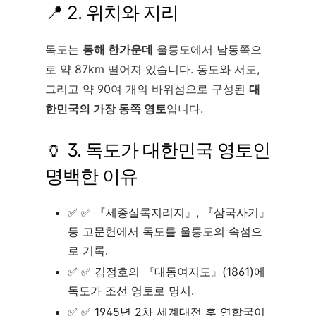
📍 2. 위치와 지리
독도는
동해 한가운데
울릉도에서 남동쪽으
로 약 87km 떨어져 있습니다. 동도와 서도,
그리고 약 90여 개의 바위섬으로 구성된
대
한민국의 가장 동쪽 영토
입니다.
🏺 3. 독도가 대한민국 영토인
명백한 이유
✅ 『세종실록지리지』, 『삼국사기』
등 고문헌에서 독도를 울릉도의 속섬으
로 기록.
✅ 김정호의 『대동여지도』(1861)에
독도가 조선 영토로 명시.
✅ 1945년 2차 세계대전 후 연합국이