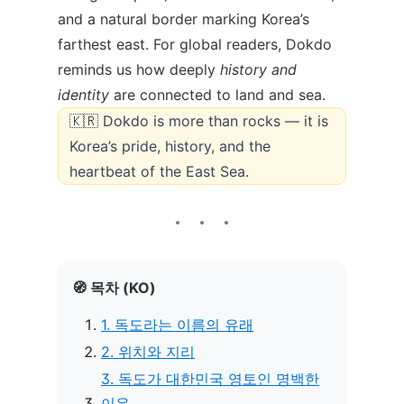
and a natural border marking Korea’s
farthest east. For global readers, Dokdo
reminds us how deeply
history and
identity
are connected to land and sea.
🇰🇷 Dokdo is more than rocks — it is
Korea’s pride, history, and the
heartbeat of the East Sea.
🧭 목차 (KO)
1. 독도라는 이름의 유래
2. 위치와 지리
3. 독도가 대한민국 영토인 명백한
이유